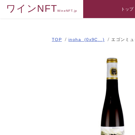
ワインNFT
トップ
WineNFT.jp
TOP
inoha (0x9C...)
エゴンミュ