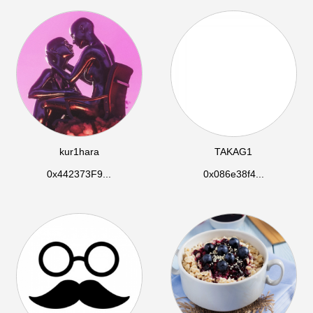
kur1hara
TAKAG1
0x442373F9...
0x086e38f4...